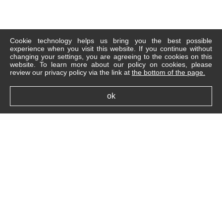
Cookie technology helps us bring you the best possible
experience when you visit this website. If you continue without
changing your settings, you are agreeing to the cookies on this
website. To learn more about our policy on cookies, please
review our privacy policy via the link at
the bottom of the page.
ok
Avis juridique
Politique en matière de cookies
FAQ
Pour nous joindre