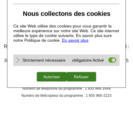
Nous collectons des cookies
Celltrion Healthcare Canada Limitée
121, rue King Ouest, bureau 1110, Toronto (Ontario) M5H
Ce site Web utilise des cookies pour vous garantir la
meilleure expérience sur notre site Web. Ce site internet
3T9
utilise le type de cookie suivants. En savoir plus sure
notre Politique de cookie.
En savoir plus
Renseignements généraux : tél. : 1 855 904-1747 / courriel :
Info_CA@celltrionhc.com
Strictement nécessaire
obligatoire Activé
Renseignements médicaux/pharmacovigilance : tél. : 1 855
904-2021 / courriel :
Medinfo_CA@celltrionhc.com
Autoriser
Refuser
MC :
Celltrion CONNECT
Numéro de téléphone du programme : 1 855 966-1648
Numéro de télécopieur du programme : 1 855 966-2223